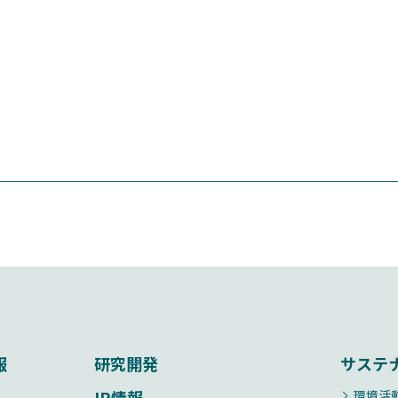
報
研究開発
サステ
IR情報
環境活