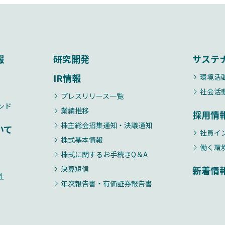
報
研究開発
サステ
IR情報
環境活
社会活
プレスリリース一覧
ンド
業績推移
採用情
株主総会招集通知・決議通知
いて
社員イ
株式基本情報
働く環
株式に関するお手続きQ＆A
決算短信
新着情
性
年次報告書・有価証券報告書