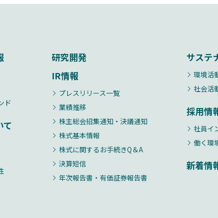
報
研究開発
サステ
IR情報
環境活
社会活
プレスリリース一覧
ンド
業績推移
採用情
株主総会招集通知・決議通知
いて
社員イ
株式基本情報
働く環
株式に関するお手続きQ＆A
決算短信
新着情
性
年次報告書・有価証券報告書