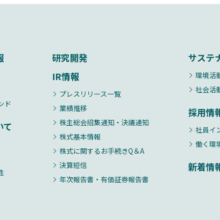
報
研究開発
サステ
IR情報
環境活
社会活
プレスリリース一覧
ンド
業績推移
採用情
株主総会招集通知・決議通知
いて
社員イ
株式基本情報
働く環
株式に関するお手続きQ＆A
決算短信
新着情
性
年次報告書・有価証券報告書