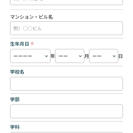
マンション・ビル名
生年月日
※
年
月
日
学校名
学部
学科